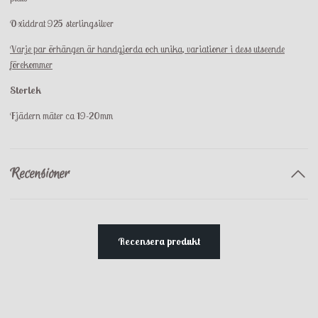
Oxiddrat 925 sterlingsilver
Varje par örhängen är handgjorda och unika, variationer i dess utseende
förekommer
Storlek
Fjädern mäter ca 19-20mm
Recensioner
Recensera produkt