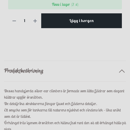
Finns i lager
(2 st)
Lägg i korgen
Produktbeskrivning
Dessa handgjorda silver-ear climbers är formade som lätta fjädrar som elegant
klättrar uppför örsnibben.
De detaljrika strukturerna fångar ljuset och fjäderns detaljer.
Ett smycke som för tankarna till naturens mjukhet och vindens lek – lika unikt
som det är tidlöst.
Örhänget träs igenom örsnibben och kläms fast runt den så att örhänget hålls på
plats